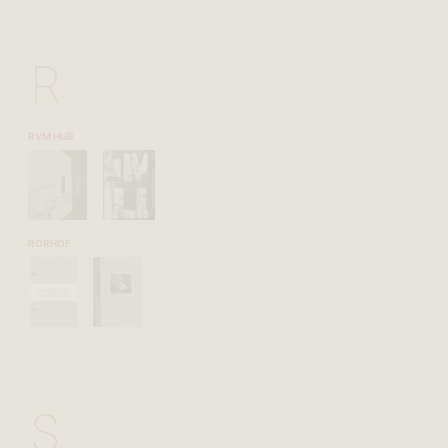
R
RVM HUB
RORHOF
S