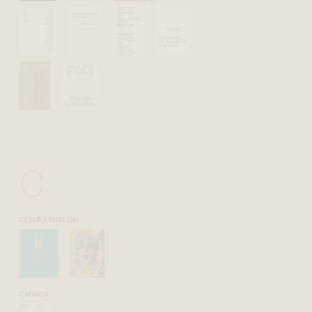
C
CESURA PUBLISH
CANADA