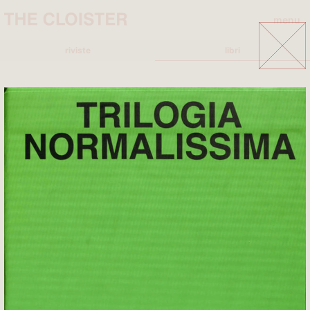
menu
close
riviste
libri
A
A+MBOOKSTORE
ADD EDITORE