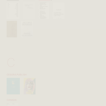
C
CESURA PUBLISH
CANADA