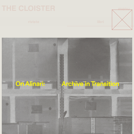
menu
close
riviste
libri
A
A+MBOOKSTORE
ADD EDITORE