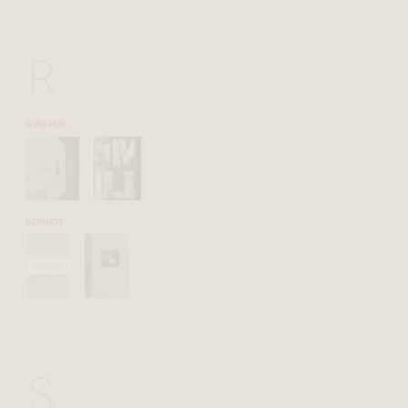
R
RVM HUB
RORHOF
S