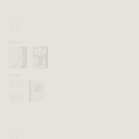
R
RVM HUB
RORHOF
S