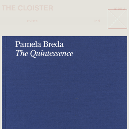
menu
close
riviste
libri
A
A+MBOOKSTORE
ADD EDITORE