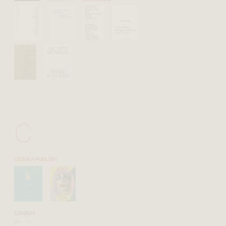
C
CESURA PUBLISH
CANADA