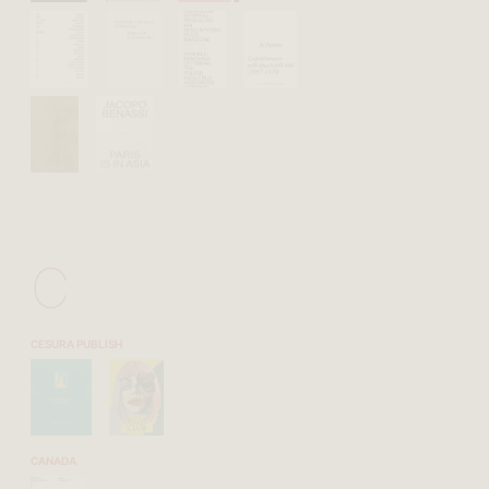
C
CESURA PUBLISH
CANADA