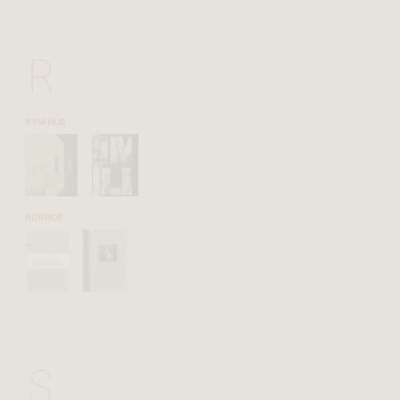
R
RVM HUB
RORHOF
S