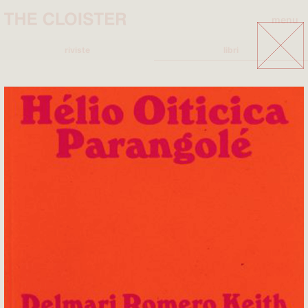
menu
close
riviste
libri
A
A+MBOOKSTORE
ADD EDITORE