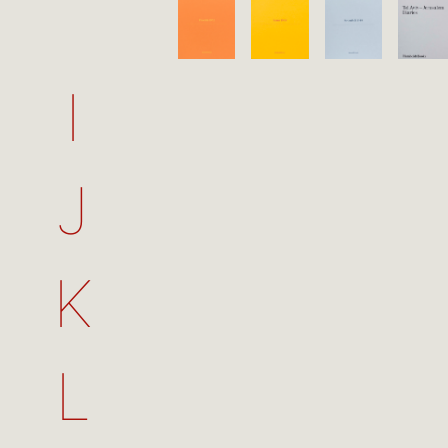
I
J
K
L