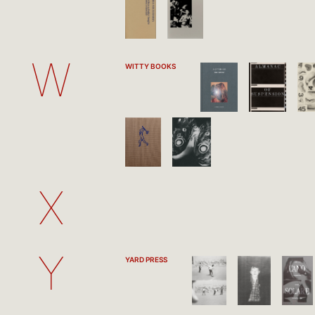
W
WITTY BOOKS
X
Y
YARD PRESS