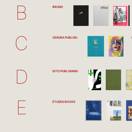
B
BRUNO
C
CESURA PUBLISH
D
DITO PUBLISHING
E
ÉTUDES BOOKS