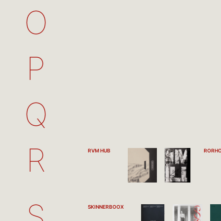
O
P
Q
R
RVM HUB
RORH
S
SKINNERBOOX