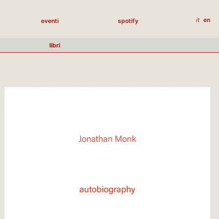
it
en
eventi
spotify
libri