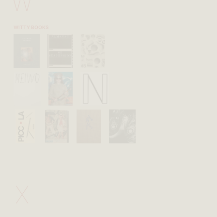
W
WITTY BOOKS
X