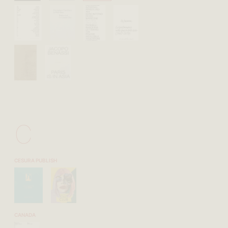
C
CESURA PUBLISH
CANADA