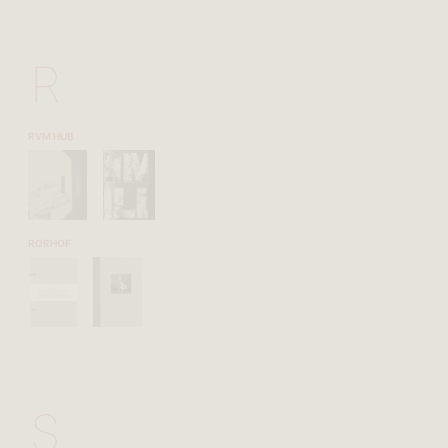
R
RVM HUB
RORHOF
S