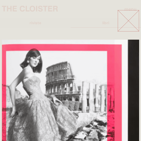
menu
close
riviste
libri
A
A+MBOOKSTORE
ADD EDITORE