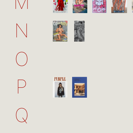
M
N
O
P
Q