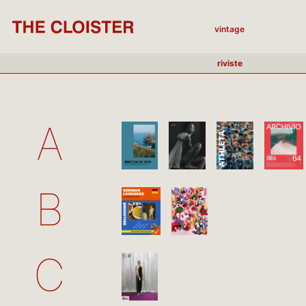
vintage
riviste
A
B
C