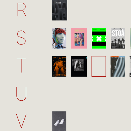
R
S
T
U
V