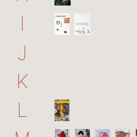
I
J
K
L