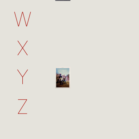
W
X
Y
Z