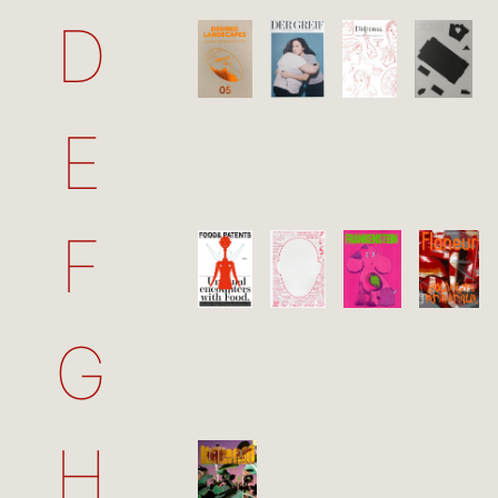
D
E
F
G
H