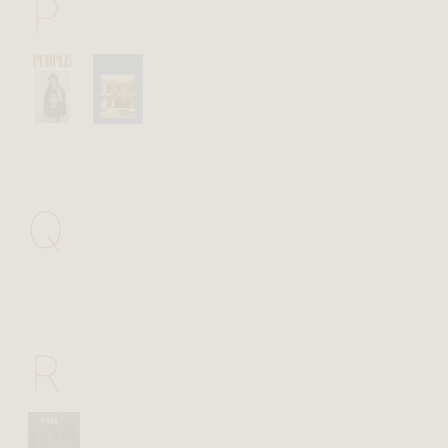
P
Q
R