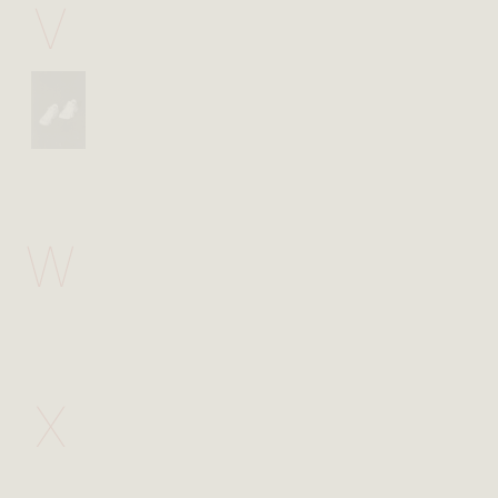
V
W
X