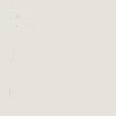
I
J
K