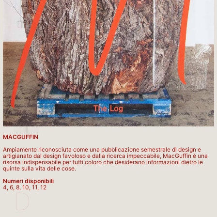
C
MACGUFFIN
Ampiamente riconosciuta come una pubblicazione semestrale di design e
artigianato dal design favoloso e dalla ricerca impeccabile, MacGuffin è una
risorsa indispensabile per tutti coloro che desiderano informazioni dietro le
quinte sulla vita delle cose.
Numeri disponibili
4, 6, 8, 10, 11, 12
D