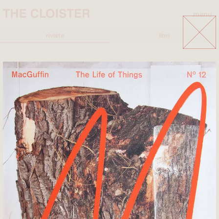
menu
close
riviste
libri
A
B