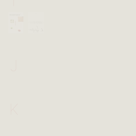
I
J
K