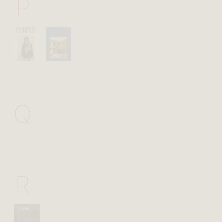
P
Q
R