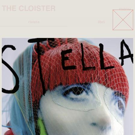
menu
close
riviste
libri
A
B