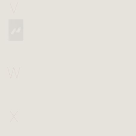
V
W
X