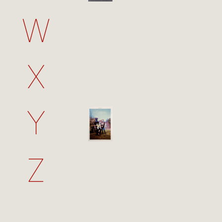
W
X
Y
Z