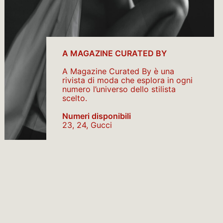
A MAGAZINE CURATED BY
A Magazine Curated By è una
rivista di moda che esplora in ogni
numero l’universo dello stilista
scelto.
Numeri disponibili
23, 24, Gucci