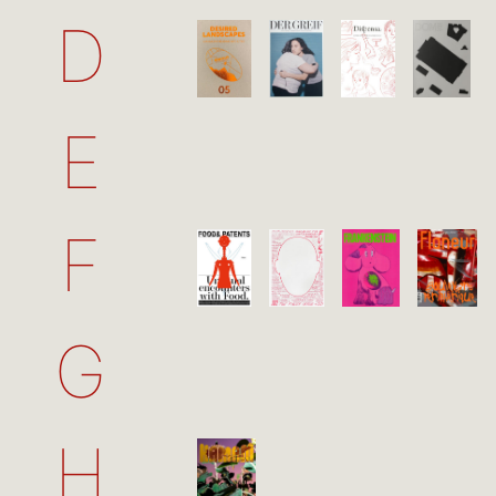
D
E
F
G
H