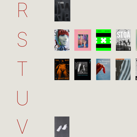
R
S
T
U
V