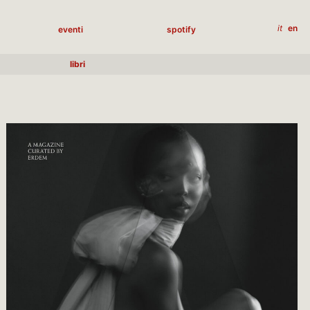
it
en
eventi
spotify
libri