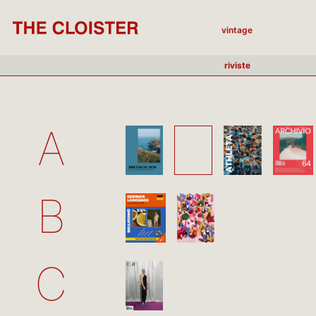
vintage
riviste
A
B
C