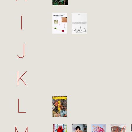
I
J
K
L