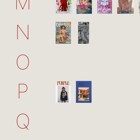
M
N
O
P
Q